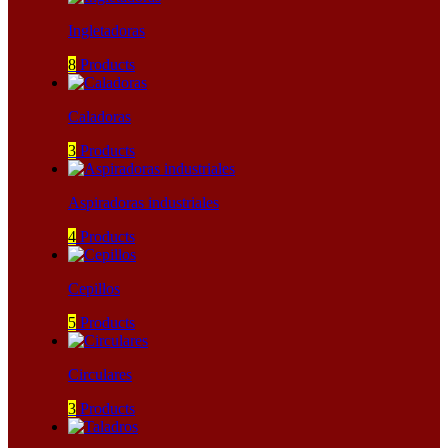
Ingletadoras
8
Products
Caladoras
3
Products
Aspiradoras industriales
4
Products
Cepillos
5
Products
Circulares
3
Products