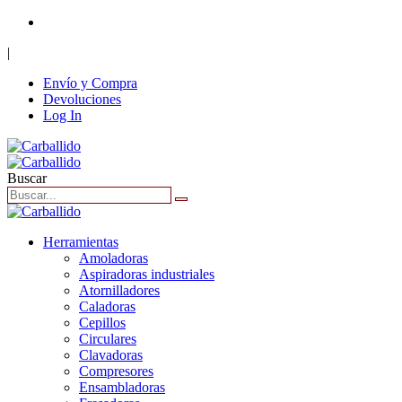
+34 916 62 40 86
|
Envío y Compra
Devoluciones
Log In
Buscar
Herramientas
Amoladoras
Aspiradoras industriales
Atornilladores
Caladoras
Cepillos
Circulares
Clavadoras
Compresores
Ensambladoras