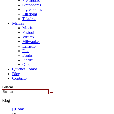
Fresadoras
Grapadoras
Ingletadoras
Lijadoras
Taladros
Marcas
Makita
Festool
Virutex
Milwaukee
Lamello
Fiac
Fisalis
Pintuc
Omer
Quienes Somos
Blog
Contacto
Buscar
Blog
Home