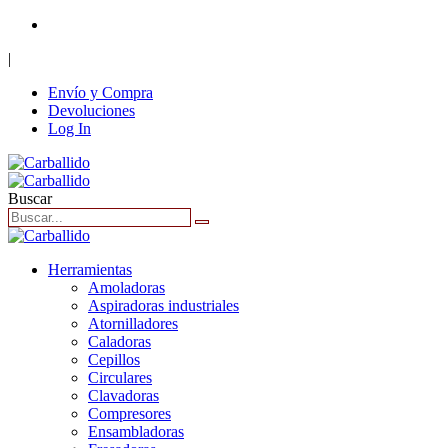
+34 916 62 40 86
|
Envío y Compra
Devoluciones
Log In
Buscar
Herramientas
Amoladoras
Aspiradoras industriales
Atornilladores
Caladoras
Cepillos
Circulares
Clavadoras
Compresores
Ensambladoras