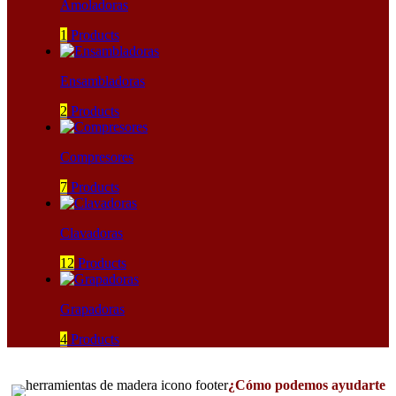
Amoladoras
1
Products
Ensambladoras
2
Products
Compresores
7
Products
Clavadoras
12
Products
Grapadoras
4
Products
¿Cómo podemos ayudarte