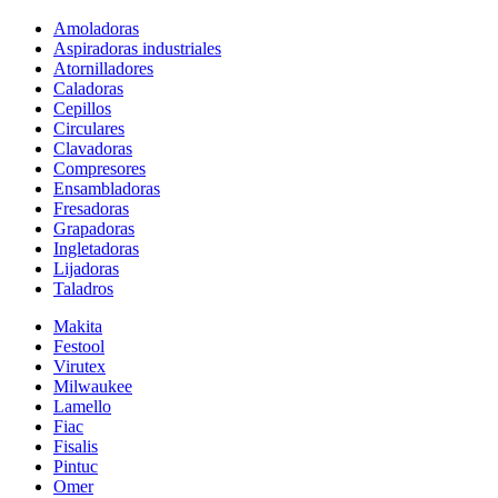
Amoladoras
Aspiradoras industriales
Atornilladores
Caladoras
Cepillos
Circulares
Clavadoras
Compresores
Ensambladoras
Fresadoras
Grapadoras
Ingletadoras
Lijadoras
Taladros
Makita
Festool
Virutex
Milwaukee
Lamello
Fiac
Fisalis
Pintuc
Omer