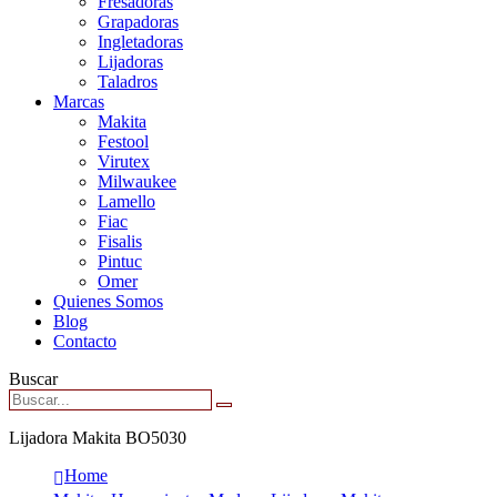
Fresadoras
Grapadoras
Ingletadoras
Lijadoras
Taladros
Marcas
Makita
Festool
Virutex
Milwaukee
Lamello
Fiac
Fisalis
Pintuc
Omer
Quienes Somos
Blog
Contacto
Buscar
Lijadora Makita BO5030
Home