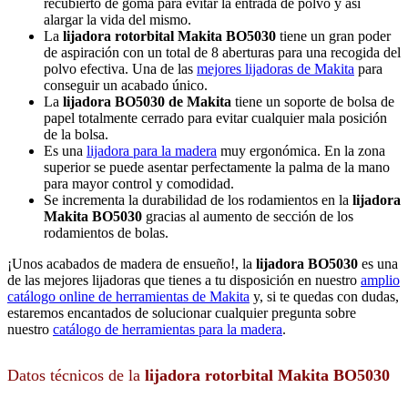
recubierto de goma para evitar la entrada de polvo y así
alargar la vida del mismo.
La
lijadora rotorbital Makita BO5030
tiene un gran poder
de aspiración con un total de 8 aberturas para una recogida del
polvo efectiva. Una de las
mejores lijadoras de Makita
para
conseguir un acabado único.
La
lijadora BO5030 de Makita
tiene un soporte de bolsa de
papel totalmente cerrado para evitar cualquier mala posición
de la bolsa.
Es una
lijadora para la madera
muy ergonómica. En la zona
superior se puede asentar perfectamente la palma de la mano
para mayor control y comodidad.
Se incrementa la durabilidad de los rodamientos en la
lijadora
Makita BO5030
gracias al aumento de sección de los
rodamientos de bolas.
¡Unos acabados de madera de ensueño!, la
lijadora BO5030
es una
de las mejores lijadoras que tienes a tu disposición en nuestro
amplio
catálogo online de herramientas de Makita
y, si te quedas con dudas,
estaremos encantados de solucionar cualquier pregunta sobre
nuestro
catálogo de herramientas para la madera
.
Datos técnicos de la
lijadora rotorbital Makita BO5030