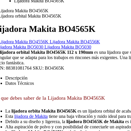
Lijadora Makita BO4565K
ijadora Makita BO4565K
Lijadora Makita BO4556K
Lijadora Makita BO5030
lijadora orbital Makita BO4565K 112 x 190mm
es una lijadora que 
angular que se adapta para los trabajos en rincones más exigentes. Una li
cio fantástica.
N:
88381081764
SKU:
BO4565K
Descripción
Datos Técnicos
 que debes saber de la Lijadora Makita BO4565K
La
lijadora orbita Makita BO4565K
es un lijadora orbital de aca
Esta
lijadora de Makita
tiene una baja vibración y ruido ideal para tr
Debido a su diseño y ligereza, la
lijadora BO4565K de Makita
es 
Alta aspiración de polvo y con posibilidad de conectarle un aspirado