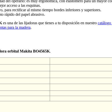
ad del operario: es muy ergonómica, con elastómero para un mayor cont
jor acceso a las esquinas.
, para rectificar al mismo tiempo bordes inferiores y superiores.
o rápido del papel abrasivo.
5K
es una de las lijadoras que tienes a tu disposición en nuestro
catálogo
entas para la madera
.
jadora orbital Makita BO4565K
.