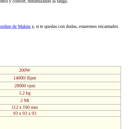
rol y confort, minimizando la fatiga.
 online de Makita
y, si te quedas con dudas, estaremos encantados
200W
14000/ Rpm
28000 vpm
1,2 kg
2 Mt
112 x 190 mm
93 x 93 x 93