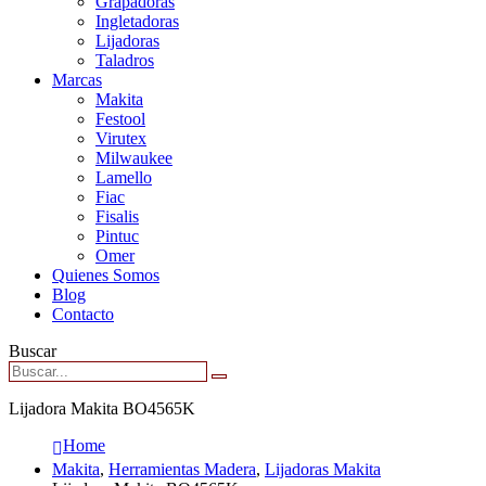
Grapadoras
Ingletadoras
Lijadoras
Taladros
Marcas
Makita
Festool
Virutex
Milwaukee
Lamello
Fiac
Fisalis
Pintuc
Omer
Quienes Somos
Blog
Contacto
Buscar
Lijadora Makita BO4565K
Home
Makita
,
Herramientas Madera
,
Lijadoras Makita