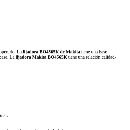
 operario. La
lijadora BO4565K de Makita
tiene una base
 base. La
lijadora Makita BO4565K
tiene una relación calidad-
ular.