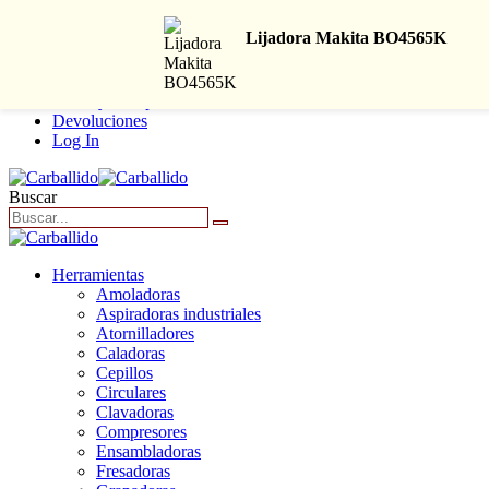
+34 916 62 40 86
Lijadora Makita BO4565K
|
Envío y Compra
Devoluciones
Log In
Buscar
Herramientas
Amoladoras
Aspiradoras industriales
Atornilladores
Caladoras
Cepillos
Circulares
Clavadoras
Compresores
Ensambladoras
Fresadoras