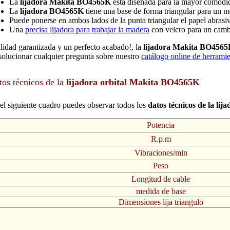
La
lijadora Makita BO4565K
está diseñada para la mayor comodid
La
lijadora BO4565K
tiene una base de forma triangular para un me
Puede ponerse en ambos lados de la punta triangular el papel abrasivo
Una
precisa lijadora para trabajar la madera
con velcro para un cambi
lidad garantizada y un perfecto acabado!, la
lijadora Makita BO456
solucionar cualquier pregunta sobre nuestro
catálogo online de herrami
tos técnicos de la
lijadora orbital Makita BO4565K
el siguiente cuadro puedes observar todos los
datos técnicos de la li
Potencia
R.p.m
Vibraciones/min
Peso
Longitud de cable
medida de base
Dimensiones lija triangulo