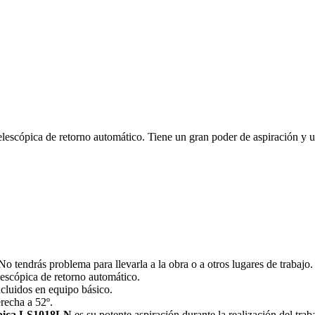
telescópica de retorno automático. Tiene un gran poder de aspiración y 
No tendrás problema para llevarla a la obra o a otros lugares de trabajo.
escópica de retorno automático.
ncluidos en equipo básico.
erecha a 52º.
cópica LS1018LN
es su potente aspiración durante la realización del trab