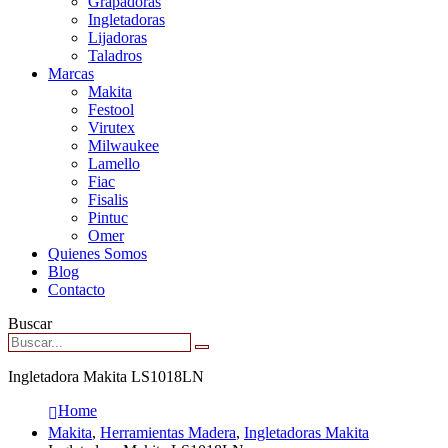
Grapadoras
Ingletadoras
Lijadoras
Taladros
Marcas
Makita
Festool
Virutex
Milwaukee
Lamello
Fiac
Fisalis
Pintuc
Omer
Quienes Somos
Blog
Contacto
Buscar
Ingletadora Makita LS1018LN
Home
Makita
,
Herramientas Madera
,
Ingletadoras Makita