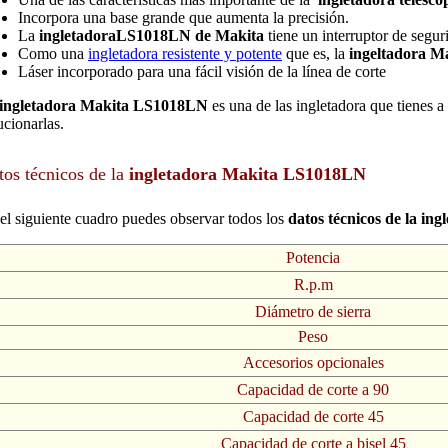
Incorpora una base grande que aumenta la precisión.
La
ingletadoraLS1018LN de Makita
tiene un interruptor de segur
Como una
ingletadora resistente y potente
que es, la
ingeltadora 
Láser incorporado para una fácil visión de la línea de corte
ingletadora Makita LS1018LN
es una de las ingletadora que tienes a
ucionarlas.
tos técnicos de la
ingletadora Makita LS1018LN
el siguiente cuadro puedes observar todos los
datos técnicos de la i
Potencia
R.p.m
Diámetro de sierra
Peso
Accesorios opcionales
Capacidad de corte a 90
Capacidad de corte 45
Capacidad de corte a bisel 45