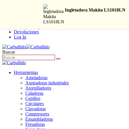
+34 916 62 40 86
Ingletadora Makita LS1018LN
|
Envío y Compra
Devoluciones
Log In
Buscar
Herramientas
Amoladoras
Aspiradoras industriales
Atornilladores
Caladoras
Cepillos
Circulares
Clavadoras
Compresores
Ensambladoras
Fresadoras