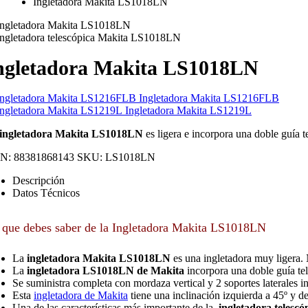
Ingletadora Makita LS1018LN
ngletadora Makita LS1018LN
Ingletadora Makita LS1216FLB
Ingletadora Makita LS1219L
ingletadora Makita LS1018LN
es ligera e incorpora una doble guía 
N:
88381868143
SKU:
LS1018LN
Descripción
Datos Técnicos
 que debes saber de la Ingletadora Makita LS1018LN
La
ingletadora Makita LS1018LN
es una ingletadora muy ligera. 
La
ingletadora LS1018LN de Makita
incorpora una doble guía tel
Se suministra completa con mordaza vertical y 2 soportes laterales i
Esta
ingletadora de Makita
tiene una inclinación izquierda a 45º y d
Una de las características más importante de la
ingletadora teles