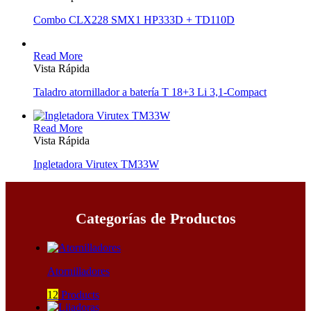
Combo CLX228 SMX1 HP333D + TD110D
Read More
Vista Rápida
Taladro atornillador a batería T 18+3 Li 3,1-Compact
Read More
Vista Rápida
Ingletadora Virutex TM33W
Categorías de Productos
Atornilladores
12
Products