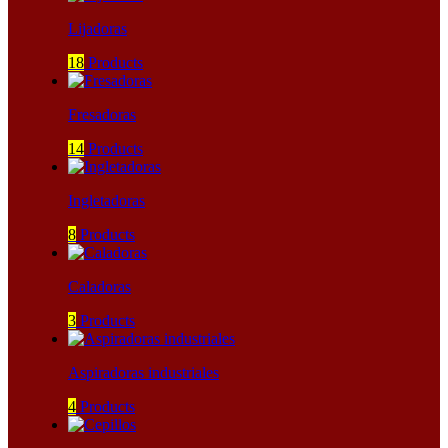
Lijadoras
18
Products
Fresadoras
14
Products
Ingletadoras
8
Products
Caladoras
3
Products
Aspiradoras industriales
4
Products