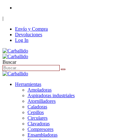
+34 916 62 40 86
|
Envío y Compra
Devoluciones
Log In
Buscar
Herramientas
Amoladoras
Aspiradoras industriales
Atornilladores
Caladoras
Cepillos
Circulares
Clavadoras
Compresores
Ensambladoras