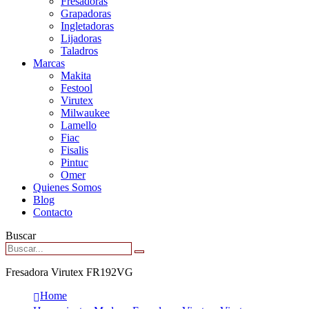
Fresadoras
Grapadoras
Ingletadoras
Lijadoras
Taladros
Marcas
Makita
Festool
Virutex
Milwaukee
Lamello
Fiac
Fisalis
Pintuc
Omer
Quienes Somos
Blog
Contacto
Buscar
Fresadora Virutex FR192VG
Home