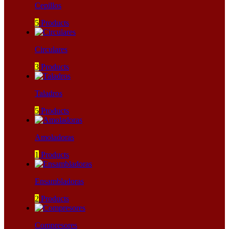
Cepillos
5
Products
Circulares
3
Products
Taladros
5
Products
Amoladoras
1
Products
Ensambladoras
2
Products
Compresores