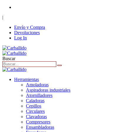
+34 916 62 40 86
|
Envío y Compra
Devoluciones
Log In
Buscar
Herramientas
Amoladoras
Aspiradoras industriales
Atornilladores
Caladoras
Cepillos
Circulares
Clavadoras
Compresores
Ensambladoras