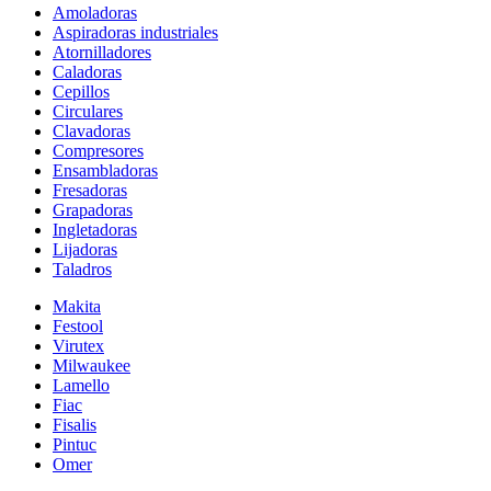
Amoladoras
Aspiradoras industriales
Atornilladores
Caladoras
Cepillos
Circulares
Clavadoras
Compresores
Ensambladoras
Fresadoras
Grapadoras
Ingletadoras
Lijadoras
Taladros
Makita
Festool
Virutex
Milwaukee
Lamello
Fiac
Fisalis
Pintuc
Omer