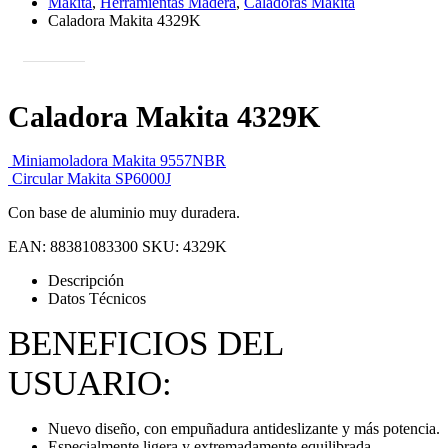
Makita
,
Herramientas Madera
,
Caladoras Makita
Caladora Makita 4329K
Caladora Makita 4329K
Miniamoladora Makita 9557NBR
Circular Makita SP6000J
Con base de aluminio muy duradera.
EAN:
88381083300
SKU:
4329K
Descripción
Datos Técnicos
BENEFICIOS DEL
USUARIO:
Nuevo diseño, con empuñadura antideslizante y más potencia.
Especialmente ligera y extremadamente equilibrada.