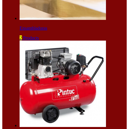
Ensambladoras
2
Products