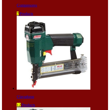
Compresores
7
Products
Clavadoras
12
Products