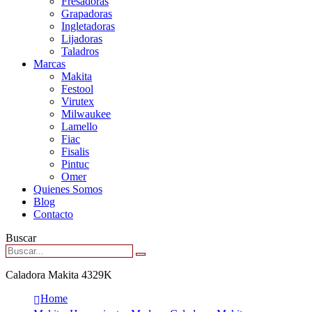
Fresadoras
Grapadoras
Ingletadoras
Lijadoras
Taladros
Marcas
Makita
Festool
Virutex
Milwaukee
Lamello
Fiac
Fisalis
Pintuc
Omer
Quienes Somos
Blog
Contacto
Buscar
Caladora Makita 4329K
Home