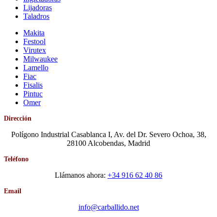
Lijadoras
Taladros
Makita
Festool
Virutex
Milwaukee
Lamello
Fiac
Fisalis
Pintuc
Omer
Dirección
Polígono Industrial Casablanca I, Av. del Dr. Severo Ochoa, 38,
28100 Alcobendas, Madrid
Teléfono
Llámanos ahora:
+34 916 62 40 86
Email
info@carballido.net