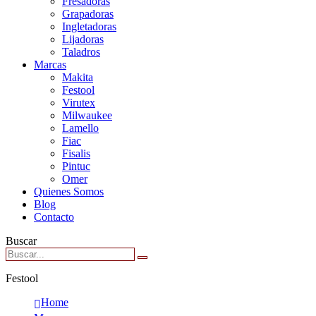
Fresadoras
Grapadoras
Ingletadoras
Lijadoras
Taladros
Marcas
Makita
Festool
Virutex
Milwaukee
Lamello
Fiac
Fisalis
Pintuc
Omer
Quienes Somos
Blog
Contacto
Buscar
Festool
Home