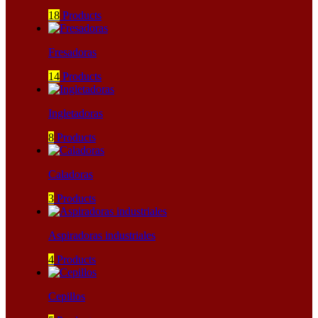
18
Products
Fresadoras
14
Products
Ingletadoras
8
Products
Caladoras
3
Products
Aspiradoras industriales
4
Products
Cepillos