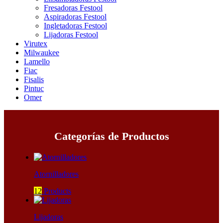
Fresadoras Festool
Aspiradoras Festool
Ingletadoras Festool
Lijadoras Festool
Virutex
Milwaukee
Lamello
Fiac
Fisalis
Pintuc
Omer
Categorías de Productos
Atornilladores
12
Products
Lijadoras