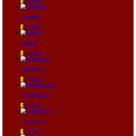
5
Products
Circulares
3
Products
Taladros
5
Products
Amoladoras
1
Products
Ensambladoras
2
Products
Compresores
7
Products