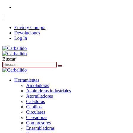
+34 916 62 40 86
|
Envío y Compra
Devoluciones
Log In
Buscar
Herramientas
Amoladoras
Aspiradoras industriales
Atornilladores
Caladoras
Cepillos
Circulares
Clavadoras
Compresores
Ensambladoras